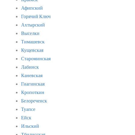
Афипский
Горячий Ключ
Ахтырский
Выселки
Тимашевск
Кущевская
Староминская
Лабинск
Каневская
Гиагинская
Кропоткин
Белореченск
Туапсе
Ейск
Ильский
Тбилисская