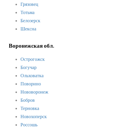
Грязовец
Тотьма
Белозерск
Шексна
Воронежская обл.
Острогожск
Богучар
Ольховатка
Поворино
Нововоронеж
Бобров
Терновка
Новохоперск
Россошь