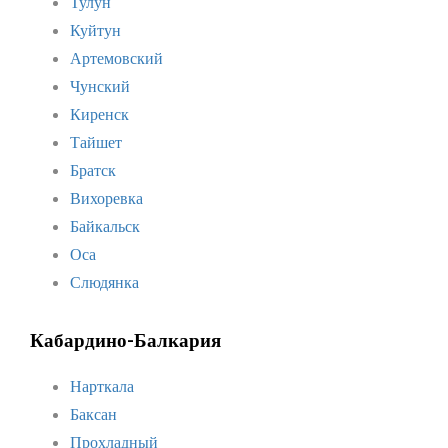
Тулун
Куйтун
Артемовский
Чунский
Киренск
Тайшет
Братск
Вихоревка
Байкальск
Оса
Слюдянка
Кабардино-Балкария
Нарткала
Баксан
Прохладный