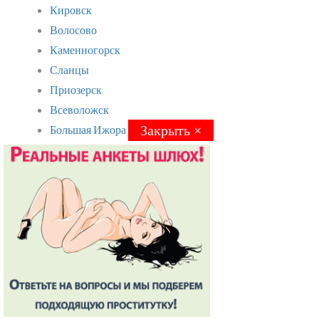
Кировск
Волосово
Каменногорск
Сланцы
Приозерск
Всеволожск
Большая Ижора
Закрыть ×
Закрыть ×
Подпорожье
Вырица
Павловск
Ломоносов
Сосновый Бор
Бокситогорск
Пикалёво
Лодейное Поле
Тосно