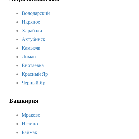
Володарский
Икряное
Харабали
Ахтубинск
Камызяк
Лиман
Енотаевка
Красный Яр
Черный Яр
Башкирия
Мраково
Иглино
Баймак