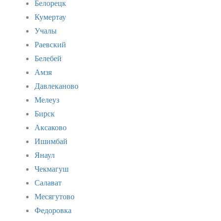
Белорецк
Кумертау
Учалы
Раевский
Белебей
Амзя
Давлеканово
Мелеуз
Бирск
Аксаково
Ишимбай
Янаул
Чекмагуш
Салават
Месягутово
Федоровка