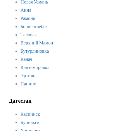
Новая Усмань
Анна
Рамонь
Борисоглебск
Таловая
Верхний Мамон
Бутурлиновка
Калач
Кантемировка
Эртиль
Панино
Дагестан
Каспийск
Буйнакск
Хасавюрт