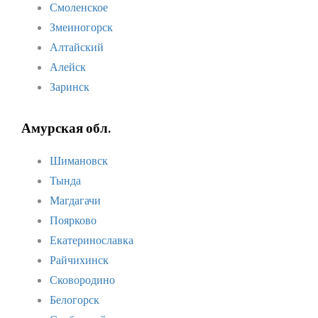
Смоленское
Змеиногорск
Алтайский
Алейск
Заринск
Амурская обл.
Шимановск
Тында
Магдагачи
Поярково
Екатеринославка
Райчихинск
Сковородино
Белогорск