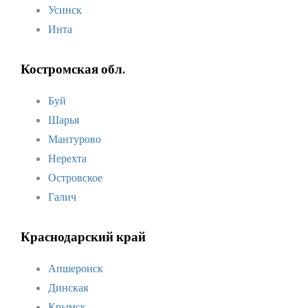
Усинск
Инта
Костромская обл.
Буй
Шарья
Мантурово
Нерехта
Островское
Галич
Краснодарский край
Апшеронск
Динская
Крымск