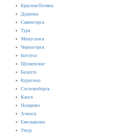
Красная Поляна
Дудинка
Саяногорск
Тура
Минусинск
Черногорск
Боготол
Шушенское
Балахта
Курагино
Сосновоборск
Канск
Назарово
Ачинск
Емельяново
Ужур