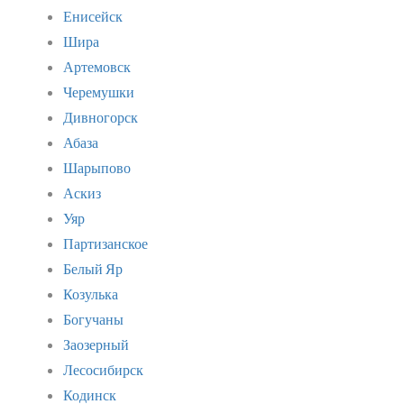
Енисейск
Шира
Артемовск
Черемушки
Дивногорск
Абаза
Шарыпово
Аскиз
Уяр
Партизанское
Белый Яр
Козулька
Богучаны
Заозерный
Лесосибирск
Кодинск