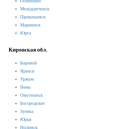
Осинники
Междуреченск
Прокопьевск
Мариинск
Юрга
Кировская обл.
Боровой
Яранск
Уржум
Нема
Омутнинск
Богородское
Зуевка
Юрья
Нолинск