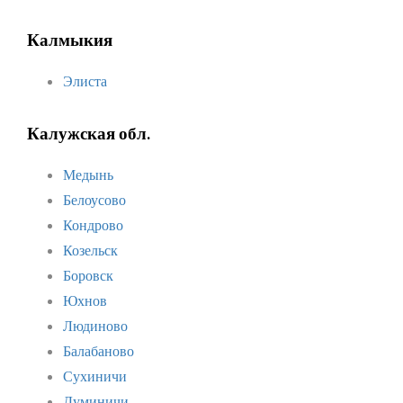
Калмыкия
Элиста
Калужская обл.
Медынь
Белоусово
Кондрово
Козельск
Боровск
Юхнов
Людиново
Балабаново
Сухиничи
Думиничи