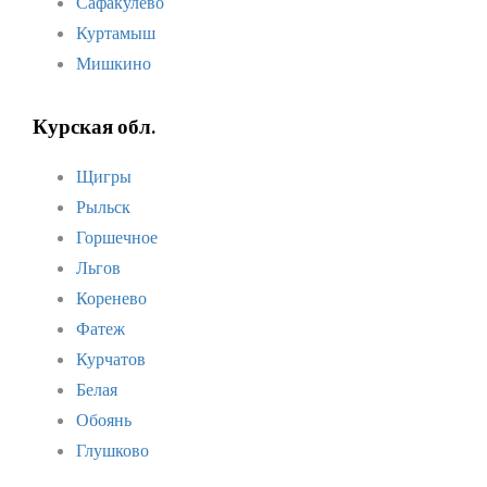
Сафакулево
Куртамыш
Мишкино
Курская обл.
Щигры
Рыльск
Горшечное
Льгов
Коренево
Фатеж
Курчатов
Белая
Обоянь
Глушково